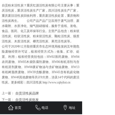
自贡粉末活性炭？重庆红源活性炭有限公司主要从事：重
庆活性炭，重庆活性炭生产厂家，四川活性炭生产厂家，
重庆废旧活性炭回收利用，重庆废活性炭处置，重庆饱和
活性炭再生。 公司产品产品广泛应用于废气治理、废
水吸附、水质净化、烟气脱硝领域，服务于造纸、发电、
食品、医药、化工及环保等行业。主营产品包含：粉末状
活性炭、柱状活性炭、粉末状活性炭、颗粒活性炭、煤质
活性炭、木质活性炭、椰壳活性炭、果壳活性炭等。
公司于2020年12月取得重庆市生态环境局核发的五年期危
险废物经营许可证，核准经营方式为：收集、贮存、处
置、利用；核准经营类别包括：HW02医药废物、HW04
农药废物、HW05木柴防腐剂废物、HW06有机溶剂与含
有机溶剂废物、HW08废矿物油与含矿物油废物、HW13
有机树脂类废物、HW39含酚废物、HW45含有机卤化物
废物、HW49其他废物等共计9大类，涉及14个代码的废活
性炭。更多精彩：四川活性炭 http://www.cqhyhxt.cn
新闻资讯
上一篇：
自贡活性炭品牌
NEWS
下一篇：
自贡活性炭批发
首页
电话
地址