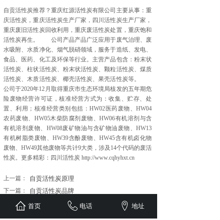
自贡活性炭推荐？重庆红源活性炭有限公司主要从事：重
庆活性炭，重庆活性炭生产厂家，四川活性炭生产厂家，
重庆废旧活性炭回收利用，重庆废活性炭处置，重庆饱和
活性炭再生。 公司产品产品广泛应用于废气治理、废
水吸附、水质净化、烟气脱硝领域，服务于造纸、发电、
食品、医药、化工及环保等行业。主营产品包含：粉末状
活性炭、柱状活性炭、粉末状活性炭、颗粒活性炭、煤质
活性炭、木质活性炭、椰壳活性炭、果壳活性炭等。
公司于2020年12月取得重庆市生态环境局核发的五年期危
险废物经营许可证，核准经营方式为：收集、贮存、处
置、利用；核准经营类别包括：HW02医药废物、HW04
农药废物、HW05木柴防腐剂废物、HW06有机溶剂与含
有机溶剂废物、HW08废矿物油与含矿物油废物、HW13
有机树脂类废物、HW39含酚废物、HW45含有机卤化物
废物、HW49其他废物等共计9大类，涉及14个代码的废活
性炭。更多精彩：四川活性炭 http://www.cqhyhxt.cn
新闻资讯
上一篇：
自贡活性炭原理
NEWS
下一篇：
自贡活性炭品牌
首页
电话
地址