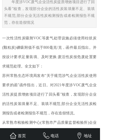
年度涉VOC废气企业活性炭提质增效项目进行了回
头看”核查，发现部分企业的活性炭装填量不足、装填
不规范;部分企业无活性炭检测报告或者检测报告不规
范，存在造假情况
一次性活性炭吸附VOC等废气处理设施必须使用柱状炭
(颗粒炭)碘吸附值不低于800毫克/克，函件最后指出。并
按设计要求足量装填、及时更换:废活性炭按危废处置要
求规范处理。全文如下：
苏州常熟生态环境局发布“关于规范涉气企业活性炭使用
要求的函”函件指出，近日。对2021年度涉VOC废气企业
活性炭提质增效项目进行了回头看”核查，发现部分企业
新闻资讯
的活性炭装填量不足、装填不规范;部分企业无活性炭检
测报告或者检测报告不规范，存在造假情况。
NEWS
从常熟市检验检测中心(常熟市产品质量监督检验所)企业
送样检测报告看，同时。送检的48家企业89批次中有32批
首页
电话
地址